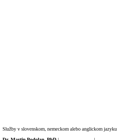
Služby v slovenskom, nemeckom alebo anglickom jazyku
Dr. Martin Podolan, PhD
|
+421910673680
|