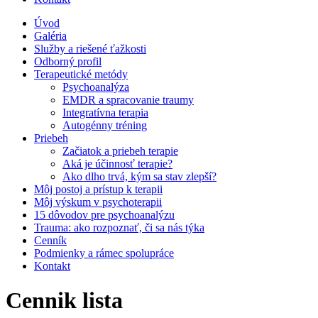
Úvod
Galéria
Služby a riešené ťažkosti
Odborný profil
Terapeutické metódy
Psychoanalýza
EMDR a spracovanie traumy
Integratívna terapia
Autogénny tréning
Priebeh
Začiatok a priebeh terapie
Aká je účinnosť terapie?
Ako dlho trvá, kým sa stav zlepší?
Môj postoj a prístup k terapii
Môj výskum v psychoterapii
15 dôvodov pre psychoanalýzu
Trauma: ako rozpoznať, či sa nás týka
Cenník
Podmienky a rámec spolupráce
Kontakt
Cennik lista