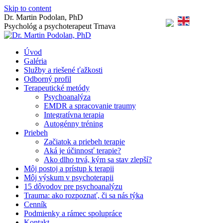
Skip to content
Dr. Martin Podolan, PhD
Psychológ a psychoterapeut Trnava
Úvod
Galéria
Služby a riešené ťažkosti
Odborný profil
Terapeutické metódy
Psychoanalýza
EMDR a spracovanie traumy
Integratívna terapia
Autogénny tréning
Priebeh
Začiatok a priebeh terapie
Aká je účinnosť terapie?
Ako dlho trvá, kým sa stav zlepší?
Môj postoj a prístup k terapii
Môj výskum v psychoterapii
15 dôvodov pre psychoanalýzu
Trauma: ako rozpoznať, či sa nás týka
Cenník
Podmienky a rámec spolupráce
Kontakt