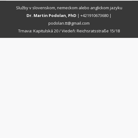
Služby v slovenskom, nemeckom alebo anglickom jazyku
Dr. Martin Podolan, PhD
|
+421910673680
|
podolan.tt@gmail.com
Trnava: Kapitulská 20 / Viedeň: Reichsratsstraße 15/18