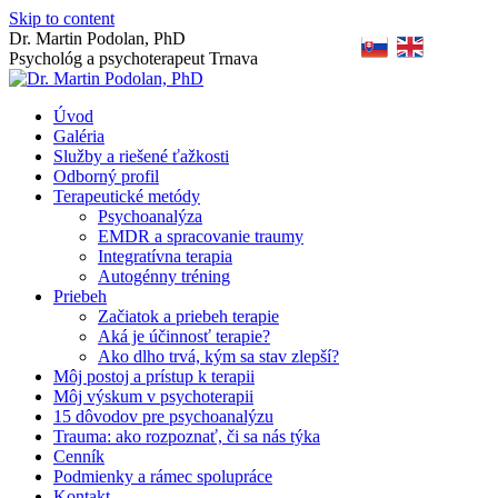
Skip to content
Dr. Martin Podolan, PhD
Psychológ a psychoterapeut Trnava
Úvod
Galéria
Služby a riešené ťažkosti
Odborný profil
Terapeutické metódy
Psychoanalýza
EMDR a spracovanie traumy
Integratívna terapia
Autogénny tréning
Priebeh
Začiatok a priebeh terapie
Aká je účinnosť terapie?
Ako dlho trvá, kým sa stav zlepší?
Môj postoj a prístup k terapii
Môj výskum v psychoterapii
15 dôvodov pre psychoanalýzu
Trauma: ako rozpoznať, či sa nás týka
Cenník
Podmienky a rámec spolupráce
Kontakt