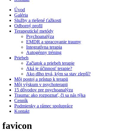
Úvod
Galéria
Služby a riešené ťažkosti
Odborný profil
Terapeutické metódy
Psychoanalýza
EMDR a spracovanie traumy
Integratívna terapia
Autogénny tréning
Priebeh
Začiatok a priebeh terapie
Aká je účinnosť terapie?
Ako dlho trvá, kým sa stav zlepší?
Môj postoj a prístup k terapii
Môj výskum v psychoterapii
15 dôvodov pre psychoanalýzu
Trauma: ako rozpoznať, či sa nás týka
Cenník
Podmienky a rámec spolupráce
Kontakt
favicon