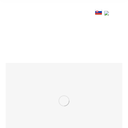
Miky.