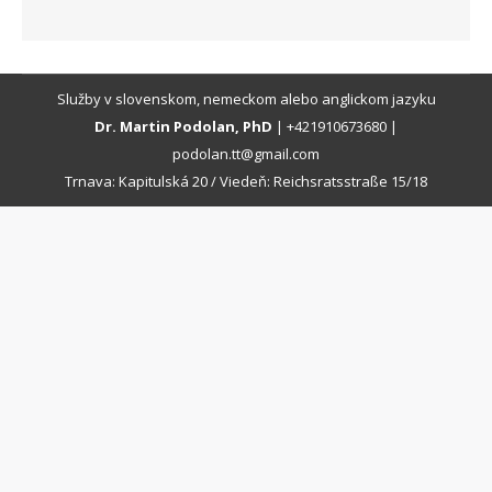
Služby v slovenskom, nemeckom alebo anglickom jazyku
Dr. Martin Podolan, PhD
|
+421910673680
|
podolan.tt@gmail.com
Trnava: Kapitulská 20 / Viedeň: Reichsratsstraße 15/18