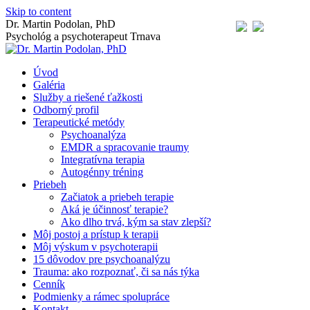
Skip to content
Dr. Martin Podolan, PhD
Psychológ a psychoterapeut Trnava
Úvod
Galéria
Služby a riešené ťažkosti
Odborný profil
Terapeutické metódy
Psychoanalýza
EMDR a spracovanie traumy
Integratívna terapia
Autogénny tréning
Priebeh
Začiatok a priebeh terapie
Aká je účinnosť terapie?
Ako dlho trvá, kým sa stav zlepší?
Môj postoj a prístup k terapii
Môj výskum v psychoterapii
15 dôvodov pre psychoanalýzu
Trauma: ako rozpoznať, či sa nás týka
Cenník
Podmienky a rámec spolupráce
Kontakt