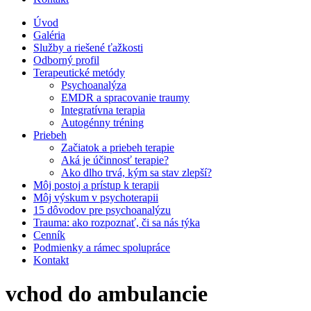
Úvod
Galéria
Služby a riešené ťažkosti
Odborný profil
Terapeutické metódy
Psychoanalýza
EMDR a spracovanie traumy
Integratívna terapia
Autogénny tréning
Priebeh
Začiatok a priebeh terapie
Aká je účinnosť terapie?
Ako dlho trvá, kým sa stav zlepší?
Môj postoj a prístup k terapii
Môj výskum v psychoterapii
15 dôvodov pre psychoanalýzu
Trauma: ako rozpoznať, či sa nás týka
Cenník
Podmienky a rámec spolupráce
Kontakt
vchod do ambulancie