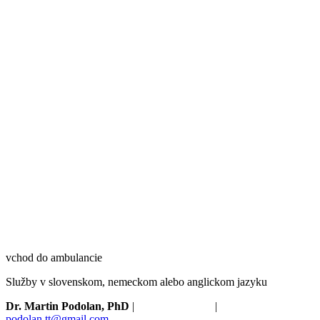
vchod do ambulancie
Služby v slovenskom, nemeckom alebo anglickom jazyku
Dr. Martin Podolan, PhD
|
+421910673680
|
podolan.tt@gmail.com