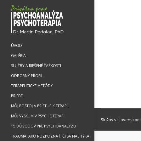
ÚVOD
GALÉRIA
SLUŽBY A RIEŠENÉ ŤAŽKOSTI
ODBORNÝ PROFIL
TERAPEUTICKÉ METÓDY
PRIEBEH
MÔJ POSTOJ A PRÍSTUP K TERAPII
MÔJ VÝSKUM V PSYCHOTERAPII
Služby v slovenskom
15 DÔVODOV PRE PSYCHOANALÝZU
TRAUMA: AKO ROZPOZNAŤ, ČI SA NÁS TÝKA