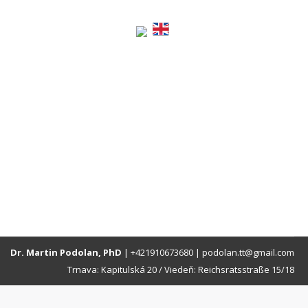
logo-photography-3
Dr. Martin Podolan, PhD
|
+421910673680
|
podolan.tt@gmail.com
Trnava: Kapitulská 20 / Viedeň: Reichsratsstraße 15/18