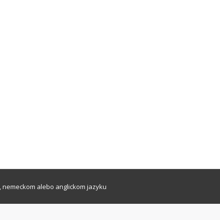
, nemeckom alebo anglickom jazyku