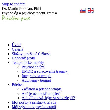
Skip to content
Dr. Martin Podolan, PhD
Psychológ a psychoterapeut Trnava
Úvod
Galéria
Služby a riešené ťažkosti
Odborný profil
Terapeutické metódy
Psychoanalýza
EMDR a spracovanie traumy
Integratívna terapia
Autogénny tréning
Priebeh
Začiatok a priebeh terapie
Aká je účinnosť terapie?
Ako dlho trvá, kým sa stav zlepší?
Môj postoj a prístup k terapii
Môj výskum v psychoterapii