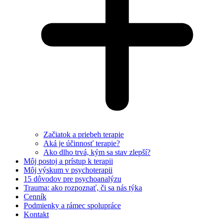
Začiatok a priebeh terapie
Aká je účinnosť terapie?
Ako dlho trvá, kým sa stav zlepší?
Môj postoj a prístup k terapii
Môj výskum v psychoterapii
15 dôvodov pre psychoanalýzu
Trauma: ako rozpoznať, či sa nás týka
Cenník
Podmienky a rámec spolupráce
Kontakt