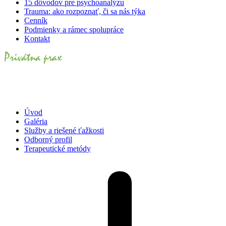
15 dôvodov pre psychoanalýzu
Trauma: ako rozpoznať, či sa nás týka
Cenník
Podmienky a rámec spolupráce
Kontakt
Úvod
Galéria
Služby a riešené ťažkosti
Odborný profil
Terapeutické metódy